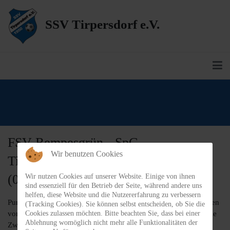
SSV Tirpersdorf e.V.
FSV Rempesgrün - SpG
Wir benutzen Cookies
Tirpersdorf/Bergen/Werda 2 1:1
(01.10.2023)
Wir nutzen Cookies auf unserer Website. Einige von ihnen
sind essenziell für den Betrieb der Seite, während andere uns
helfen, diese Website und die Nutzererfahrung zu verbessern
Punktgewinn beim bis dato Tabellendritten! Unsere Jungs standen
(Tracking Cookies). Sie können selbst entscheiden, ob Sie die
Cookies zulassen möchten. Bitte beachten Sie, dass bei einer
von Anfang bis Ende defensiv sehr stark und jeder hat sich in die
Ablehnung womöglich nicht mehr alle Funktionalitäten der
Zweikämpfe geworfen. Besonders möchten wir an dieser Stelle