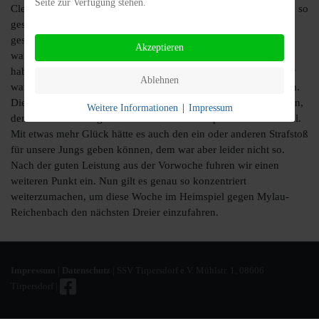
Seite zur Verfügung stehen.
Clemens Frank hervorheben, der die 6er Position sonst noch nie so
gespielt und ein sehr gutes Spiel gemacht hat. Bereits nach 5
gespielten Minuten wären wir beinahe in Führung gegangen, es
Akzeptieren
waren aber die Hausherren, die nach 21 Minuten zugeschlagen
haben, als ein Freistoß am langen Pfosten eingeschlagen ist. Wir
Ablehnen
waren eigentlich die etwas bessere Mannschaft, aber sei es drum.
Die zweite Hälfte gestaltete sich mehr oder weniger ausgeglichen,
Weitere Informationen
|
Impressum
den verdienten Ausgleich erzielte in der 62. Spielminute Günthel.
Mit etwas mehr Glück hätte es auch den ein oder anderen Strafstoß
für unsere Jungs geben können, dem war aber leider nicht so.
Nach der guten Leistung aus der Vorwoche fuhren wir einen
weiteren Punkt ein. Nun gilt es genau so konzentriert
weiterzumachen, um diese Woche im Heimspiel gegen Mylau-
Reichenbach den nächsten Dreier einzufahren.
Impressum
|
Datenschutz
| SSV Tirpersdorf e.V. Mühlstr. 1, 08606
Tirpersdorf |