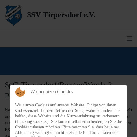
SSV Tirpersdorf e.V.
SpG Tirpersdorf/Bergen/Werda 2 -
Wir benutzen Cookies
BSV 53 Irfersgrün 0:5 (20.08.2023)
Wir nutzen Cookies auf unserer Website. Einige von ihnen
Nach den beiden Vorbereitungsspielen gegen den VFC Adorf (3:4)
sind essenziell für den Betrieb der Seite, während andere uns
helfen, diese Website und die Nutzererfahrung zu verbessern
und 1. FC Wacker Plauen 2 (4:4) stand am gestrigen Sonntag das
(Tracking Cookies). Sie können selbst entscheiden, ob Sie die
erste Pflichtspiel auf dem Programm. Hier empfangen wir mit dem
Cookies zulassen möchten. Bitte beachten Sie, dass bei einer
BSV Irfersgrün, der neben Schöneck sicherlich mit zu den
Ablehnung womöglich nicht mehr alle Funktionalitäten der
Aufstiegskandidaten zählt, einen dicken Brocken. Die Gäste